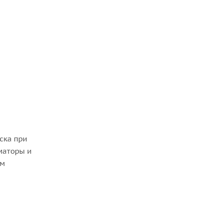
ска при
маторы и
ом