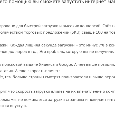
С его помощью вы сможете запустить интернет-ма
ровано для быстрой загрузки и высоких конверсий. Сайт н
 количеством торговых предложений (SKU) свыше 100 на то
ажи. Каждая лишняя секунда загрузки – это минус 7% в ко
нов долларов в год. Это прибыль, которую вы не получили.
 поисковой выдаче Яндекса и Google. А чем выше позиция,
газин. А еще скорость влияет:
йт, тем больше страниц смотрят пользователи и выше веро
ят, что скорость загрузки влияет на их впечатление о ком
рекламы, не дожидается загрузки страницы и покидает инт
ются впустую.