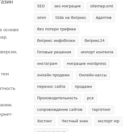
газин
SEO
seo миграция
sitemap.xml
smm
tilda на битрикс
Адаптив
без потери трафика
а основе
вар.
битрикс инфоблоки
битрикс24
нверсии.
Готовые решения
импорт контента
инстаграм
миграция wordpress
 тем
онлайн продажи
Онлайн-кассы
перенос сайта
продажи
ятность
Производительность
рся
пании.
сопровождение сайтов
таргетинг
ернет-
Хостинг
Честный знак
экспорт wp