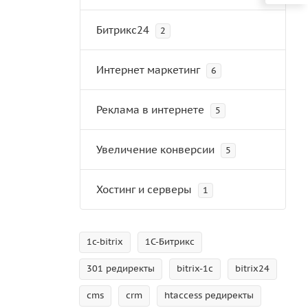
Битрикс24
2
Интернет маркетинг
6
Реклама в интернете
5
Увеличение конверсии
5
Хостинг и серверы
1
1c-bitrix
1С-Битрикс
301 редиректы
bitrix-1c
bitrix24
й
cms
crm
htaccess редиректы