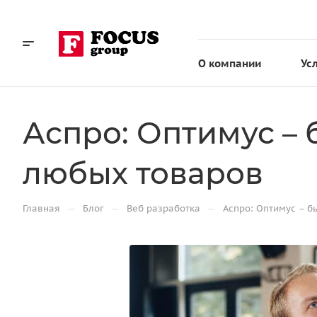
О компании
Ус
Аспро: Оптимус –
любых товаров
—
—
—
Главная
Блог
Веб разработка
Аспро: Оптимус – б