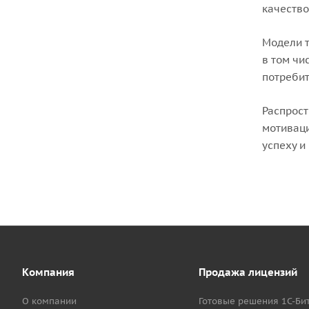
качество
Модели т
в том чи
потребит
Распрост
мотиваци
успеху и
Компания
Продажа лицензий
О компании
Готовые решения 1С-Би